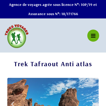
Aller
Agence de voyages agrée sous licence N°: 10P/19 et
au
Assurance sous N°: 18/171766
contenu
Trek Tafraout Anti atlas