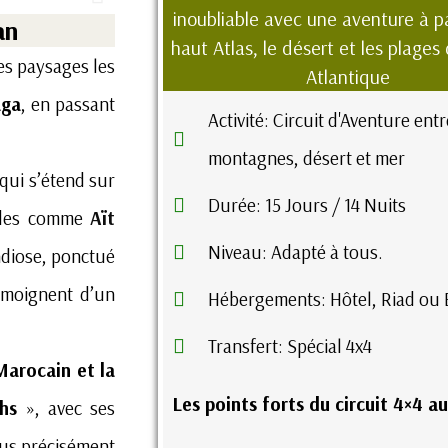
inoubliable avec une aventure à pa
an
haut Atlas, le désert et les plages
es paysages les
Atlantique
aga
, en passant
Activité: Circuit d'Aventure ent
montagnes, désert et mer
qui s’étend sur
Durée: 15 Jours / 14 Nuits
ondes comme
Aït
Niveau: Adapté à tous.
ndiose, ponctué
moignent d’un
Hébergements: Hôtel, Riad ou 
Transfert: Spécial 4x4
Marocain et la
Les points forts du circuit 4×4 a
hs
», avec ses
lus précisément