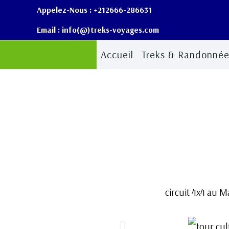
Aller
Appelez-Nous : +212666-286631
au
Email : info(@)treks-voyages.com
contenu
Accueil
Treks & Randonnée
circuit 4x4 au M