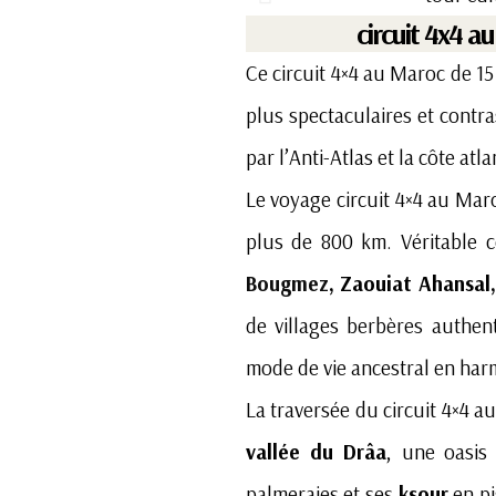
circuit 4x4 a
Ce circuit 4×4 au Maroc de 1
plus spectaculaires et contr
par l’Anti-Atlas et la côte atl
Le voyage circuit 4×4 au Ma
plus de 800 km. Véritable 
Bougmez
, Zaouiat Ahansal
de villages berbères authent
mode de vie ancestral en har
La traversée du circuit 4×4 
vallée du Drâa
, une oasi
palmeraies et ses
ksour
en pi