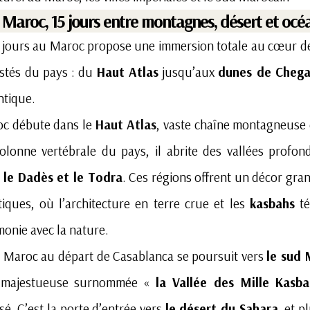
u Maroc, 15 jours entre montagnes, désert et océ
5 jours au Maroc propose une immersion totale au cœur d
astés du pays : du
Haut Atlas
jusqu’aux
dunes de Cheg
antique.
roc débute dans le
Haut Atlas
, vaste chaîne montagneuse 
colonne vertébrale du pays, il abrite des vallées prof
, le Dadès et le Todra
. Ces régions offrent un décor gra
iques, où l’architecture en terre crue et les
kasbahs
té
monie avec la nature.
au Maroc au départ de Casablanca se poursuit vers
le sud 
s majestueuse surnommée «
la Vallée des Mille Kasba
sé. C’est la porte d’entrée vers
le désert du Sahara
, et p